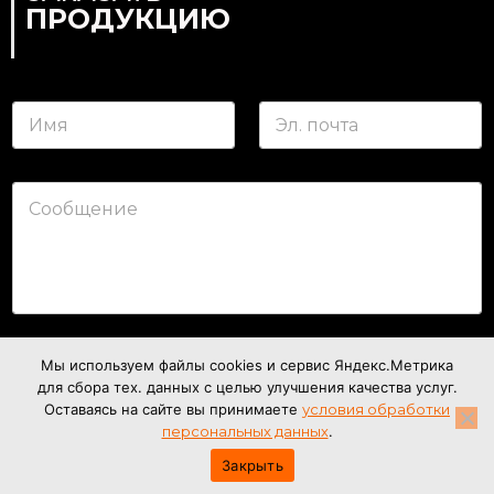
ПРОДУКЦИЮ
*
И
Э
м
л
я
.
я
*
п
*
о
С
ч
о
т
о
а
б
*
щ
е
н
и
е
С
Я согласен на обработку персональных данных
Мы используем файлы cookies и сервис Яндекс.Метрика
о
для сбора тех. данных с целью улучшения качества услуг.
г
Оставаясь на сайте вы принимаете
условия обработки
л
Отправить
а
персональных данных
.
с
Закрыть
и
е