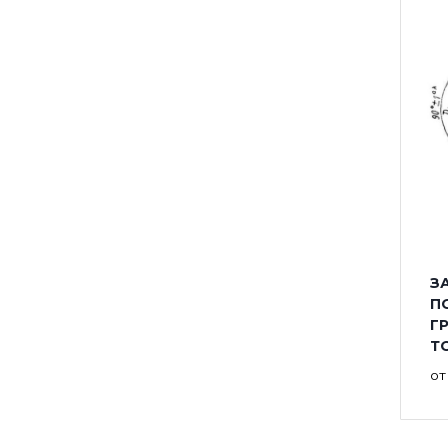
ЗА
П
Г
Т
о