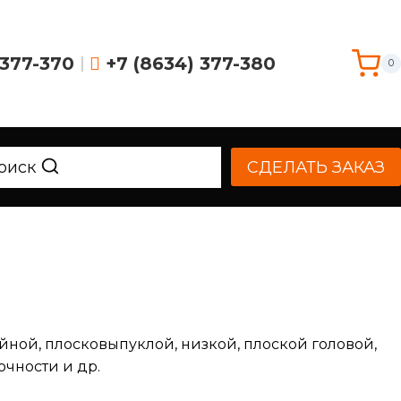
 377-370
|
+7 (8634) 377-380
0
оиск
СДЕЛАТЬ ЗАКАЗ
айной, плосковыпуклой, низкой, плоской головой,
очности и др.