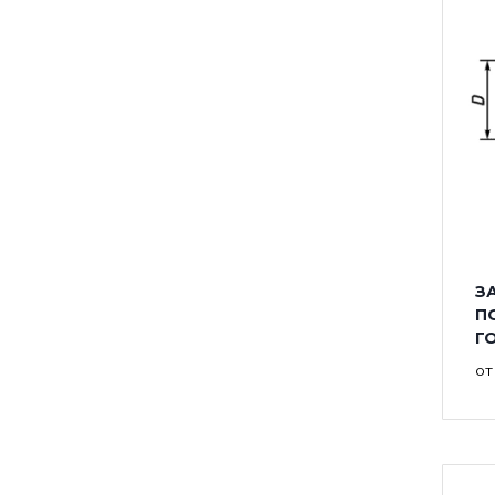
ЗА
П
Г
о