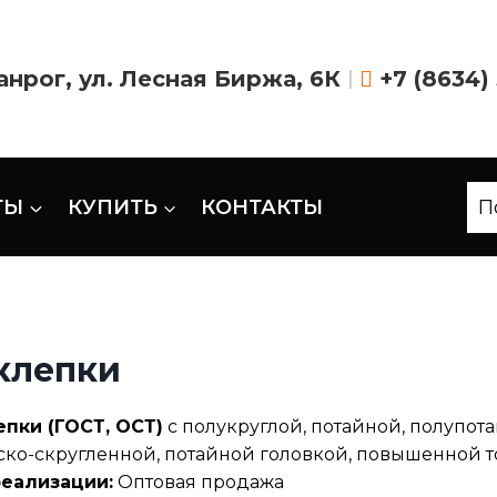
ганрог, ул. Лесная Биржа, 6К
|
+7 (8634)
ТЫ
КУПИТЬ
КОНТАКТЫ
П
клепки
епки (ГОСТ, ОСТ)
с полукруглой, потайной, полупот
ско-скругленной, потайной головкой, повышенной т
реализации:
Оптовая продажа