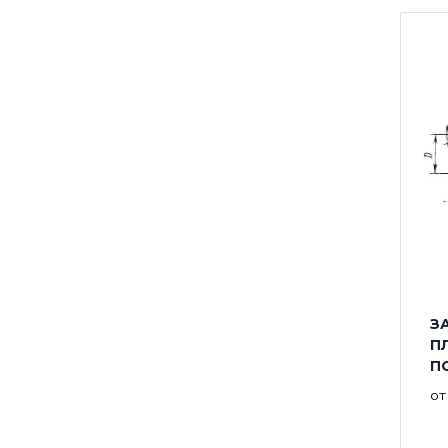
ЗА
П
П
о