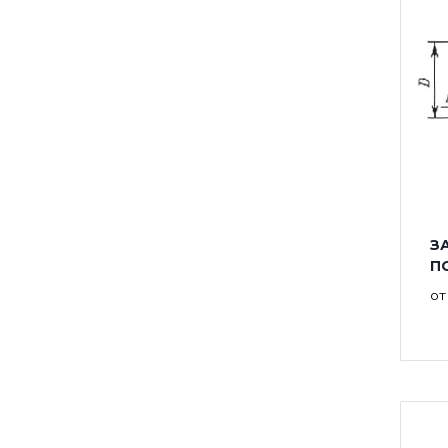
ЗА
П
о