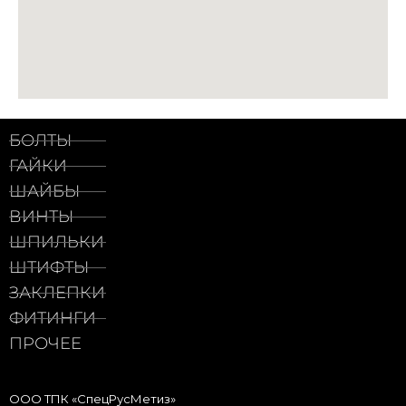
БОЛТЫ
ГАЙКИ
ШАЙБЫ
ВИНТЫ
ШПИЛЬКИ
ШТИФТЫ
ЗАКЛЕПКИ
ФИТИНГИ
ПРОЧЕЕ
ООО ТПК «СпецРусМетиз»