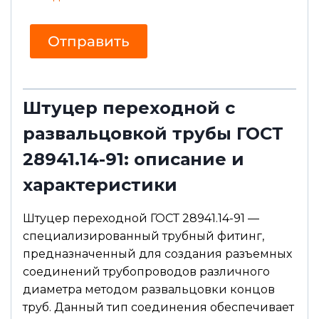
г
л
а
Отправить
с
и
е
Штуцер переходной с
развальцовкой трубы ГОСТ
28941.14-91: описание и
характеристики
Штуцер переходной ГОСТ 28941.14-91 —
специализированный трубный фитинг,
предназначенный для создания разъемных
соединений трубопроводов различного
диаметра методом развальцовки концов
труб. Данный тип соединения обеспечивает