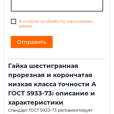
е
н
и
е
п
С
Я согласен на обработку персональных
о
о
ч
данных
г
т
л
а
а
С
Отправить
с
о
и
г
е
л
а
с
Гайка шестигранная
и
е
прорезная и корончатая
И
м
я
низкая класса точности А
ГОСТ 5933-73: описание и
характеристики
Стандарт ГОСТ 5933-73 регламентирует