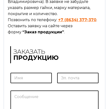
Владимировича). В заявке не забудьте
указать размер гайки, марку материала,
покрытие и количество.
Позвонить по телефону:
+7 (8634) 377-370
.
Оставить заявку на сайте через
форму
“Заказ продукции”
.
ЗАКАЗАТЬ
ПРОДУКЦИЮ
И
Э
м
л
я
.
*
п
о
С
ч
о
т
о
а
б
*
щ