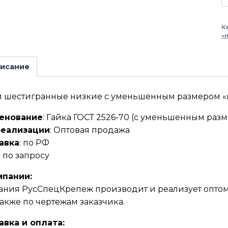
К
«
исание
 шестигранные низкие с уменьшенным размером «по
енование
: Гайка ГОСТ 2526-70 (с уменьшенным раз
реализации
: Оптовая продажа
авка
: по РФ
: по запросу
мпании:
ния РусСпецКрепеж производит и реализует оптом 
 также по чертежам заказчика.
авка и оплата: