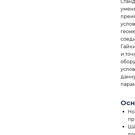
Станд
умень
преим
услов
геоме
соед
Гайки
и точ
обору
услов
данну
парам
Осн
Но
пр
Ша
по