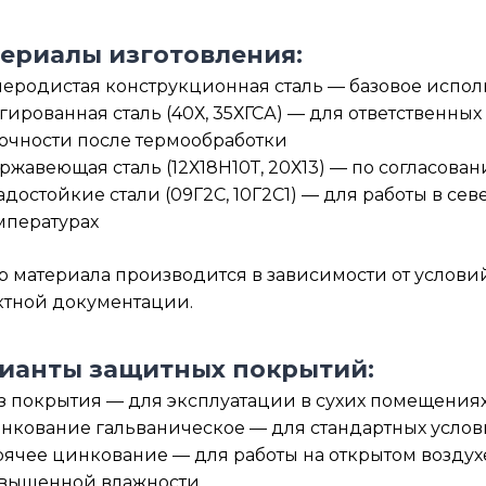
ериалы изготовления:
леродистая конструкционная сталь — базовое испол
гированная сталь (40Х, 35ХГСА) — для ответствен
очности после термообработки
ржавеющая сталь (12Х18Н10Т, 20Х13) — по согласова
адостойкие стали (09Г2С, 10Г2С1) — для работы в се
мпературах
 материала производится в зависимости от условий
ктной документации.
ианты защитных покрытий:
з покрытия — для эксплуатации в сухих помещения
нкование гальваническое — для стандартных услов
рячее цинкование — для работы на открытом воздухе
вышенной влажности