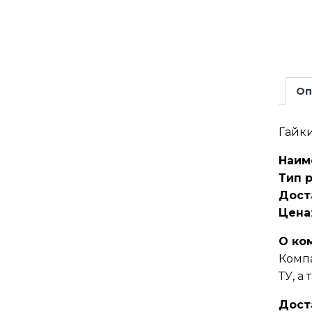
Оп
Гайки
Наим
Тип 
Дост
Цена
О ко
Компа
ТУ, а
Дост