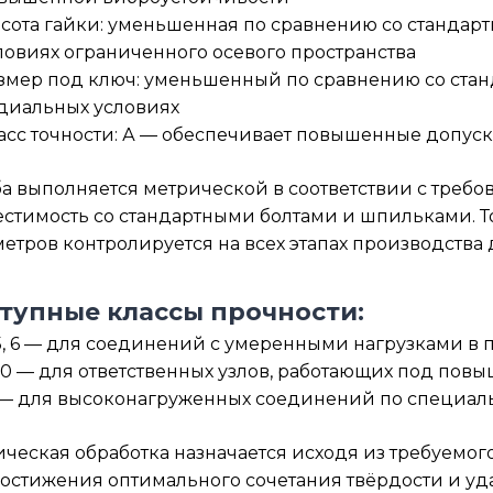
сота гайки: уменьшенная по сравнению со стандарт
ловиях ограниченного осевого пространства
змер под ключ: уменьшенный по сравнению со стан
диальных условиях
асс точности: А — обеспечивает повышенные допус
а выполняется метрической в соответствии с требов
стимость со стандартными болтами и шпильками. Т
етров контролируется на всех этапах производства 
тупные классы прочности:
 5, 6 — для соединений с умеренными нагрузками 
 10 — для ответственных узлов, работающих под п
 — для высоконагруженных соединений по специаль
ческая обработка назначается исходя из требуемого
остижения оптимального сочетания твёрдости и уд