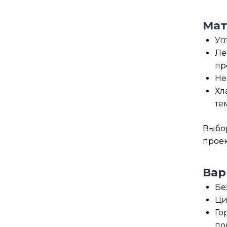
Мат
Уг
Ле
пр
Не
Хл
те
Выбор
прое
Вар
Бе
Ци
Го
по