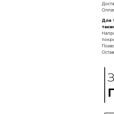
Доста
Оплат
Для 
такж
Напра
покры
Позво
Остав