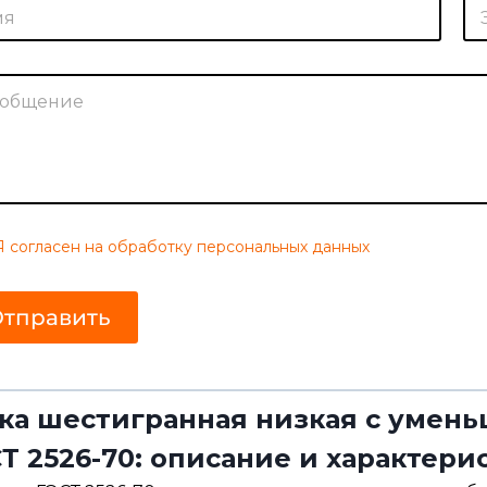
Э
л
л
.
.
Э
п
л
о
.
ч
С
т
о
а
о
*
б
щ
е
н
и
е
Я согласен на обработку персональных данных
тправить
ка шестигранная низкая с умен
Т 2526-70: описание и характери