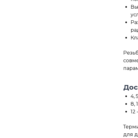
Вы
ус
Ра
ра
Кл
Резьб
совме
парам
Дос
4,
8,
12
Терми
для д