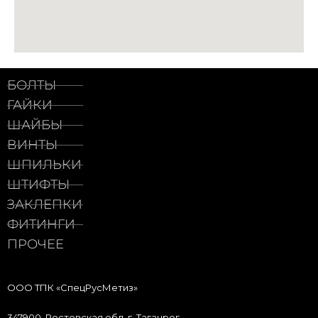
БОЛТЫ
ГАЙКИ
ШАЙБЫ
ВИНТЫ
ШПИЛЬКИ
ШТИФТЫ
ЗАКЛЕПКИ
ФИТИНГИ
ПРОЧЕЕ
ООО ТПК «СпецРусМетиз»
347900, Ростовская обл, г. Таганрог,