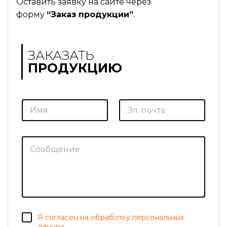
Оставить заявку на сайте через
форму
“Заказ продукции”
.
ЗАКАЗАТЬ
ПРОДУКЦИЮ
И
Э
м
л
я
.
*
п
о
С
ч
о
т
о
а
б
*
щ
е
н
и
е
И
С
Я согласен на обработку персональных
м
о
я
данных