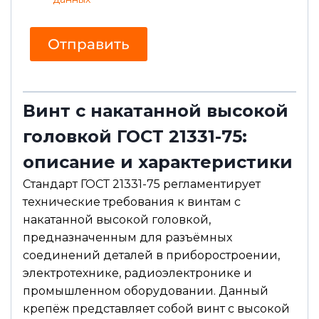
г
п
л
о
а
ч
Отправить
с
т
и
а
е
И
м
я
Винт с накатанной высокой
головкой ГОСТ 21331-75:
описание и характеристики
Стандарт ГОСТ 21331-75 регламентирует
технические требования к винтам с
накатанной высокой головкой,
предназначенным для разъёмных
соединений деталей в приборостроении,
электротехнике, радиоэлектронике и
промышленном оборудовании. Данный
крепёж представляет собой винт с высокой