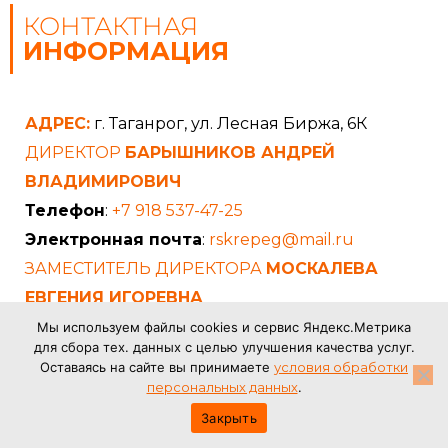
КОНТАКТНАЯ
ИНФОРМАЦИЯ
АДРЕС:
г. Таганрог, ул. Лесная Биржа, 6К
ДИРЕКТОР
БАРЫШНИКОВ АНДРЕЙ
ВЛАДИМИРОВИЧ
Телефон
:
+7 918 537-47-25
Электронная почта
:
rskrepeg@mail.ru
ЗАМЕСТИТЕЛЬ ДИРЕКТОРА
МОСКАЛЕВА
ЕВГЕНИЯ ИГОРЕВНА
Телефон
:
+7 (8634) 377-370
Мы используем файлы cookies и сервис Яндекс.Метрика
для сбора тех. данных с целью улучшения качества услуг.
Электронная почта
:
rusmetizy@mail.ru
Оставаясь на сайте вы принимаете
условия обработки
ОТДЕЛ ПРОДАЖ
персональных данных
.
УВАРОВА ИРИНА МИХАЙЛОВНА
Закрыть
Телефон
:
+7 (8634) 377-380