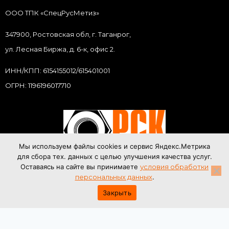
ООО ТПК «СпецРусМетиз»
347900, Ростовская обл, г. Таганрог,
ул. Лесная Биржа, д. 6-к, офис 2.
ИНН/КПП: 6154155012/615401001
ОГРН: 1196196017710
Мы используем файлы cookies и сервис Яндекс.Метрика
для сбора тех. данных с целью улучшения качества услуг.
Оставаясь на сайте вы принимаете
условия обработки
© 2007–2025
Спецрусметиз
. Все права защищены.
персональных данных
.
Закрыть
Соглашение об обработке данных
Пользовательское соглашение