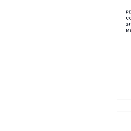
Р
С
Э
М