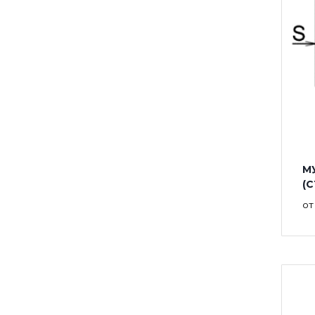
М
(
о