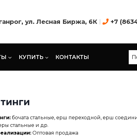
аганрог, ул. Лесная Биржа, 6К
|
+7 (863
ТЫ
КУПИТЬ
КОНТАКТЫ
П
тинги
нги:
бочата стальные, ерш переходной, ерш соединит
ры стальные и др.
реализации:
Оптовая продажа