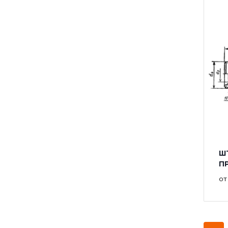
ШТ
П
о