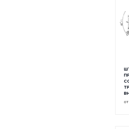
Ш
П
С
Т
В
о