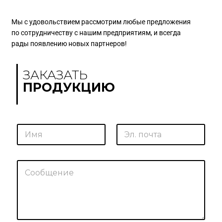
Мы с удовольствием рассмотрим любые предложения
по сотрудничеству с нашим предприятиям, и всегда
рады появлению новых партнеров!
ЗАКАЗАТЬ
ПРОДУКЦИЮ
С
И
Э
о
м
л
г
я
.
л
*
п
а
о
с
С
ч
и
о
т
е
о
а
С
б
*
о
щ
г
е
л
н
а