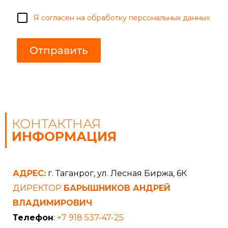
и
с
е
С
и
Я согласен на обработку персональных данных
о
е
г
п
л
о
Отправить
а
ч
с
т
и
а
е
КОНТАКТНАЯ
ИНФОРМАЦИЯ
АДРЕС:
г. Таганрог, ул. Лесная Биржа, 6К
ДИРЕКТОР
БАРЫШНИКОВ АНДРЕЙ
ВЛАДИМИРОВИЧ
Телефон
:
+7 918 537-47-25