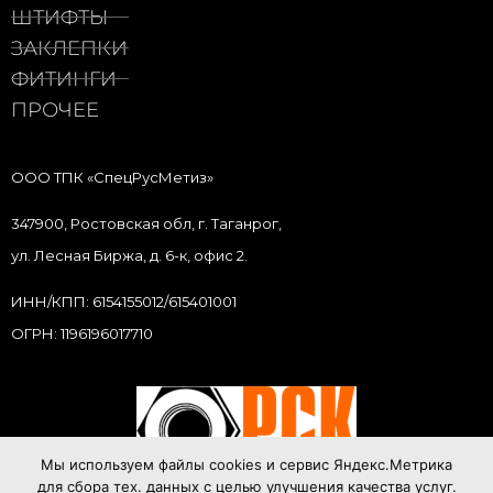
ШТИФТЫ
ЗАКЛЕПКИ
ФИТИНГИ
ПРОЧЕЕ
ООО ТПК «СпецРусМетиз»
347900, Ростовская обл, г. Таганрог,
ул. Лесная Биржа, д. 6-к, офис 2.
ИНН/КПП: 6154155012/615401001
ОГРН: 1196196017710
Мы используем файлы cookies и сервис Яндекс.Метрика
для сбора тех. данных с целью улучшения качества услуг.