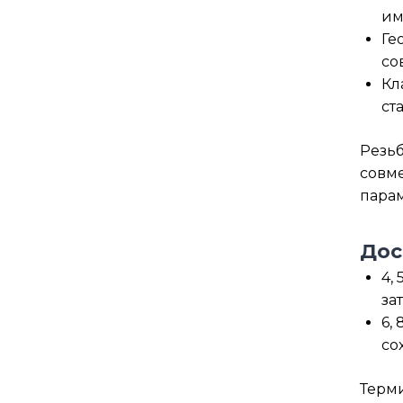
им
Ге
со
Кл
ст
Резьб
совме
парам
Дос
4,
за
6,
со
Терми