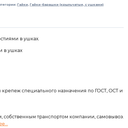
атегории:
Гайки
,
Гайки-барашки (крыльчатые, с ушками)
стиями в ушках.
и в ушках
крепеж специального назначения по ГОСТ, ОСТ и
, собственным транспортом компании, самовывоз.
ее…