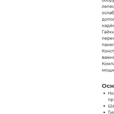
обору
лепес
ослаб
допол
надёж
Гайки
перен
панел
Конст
важн
Комп
мощно
Осн
Но
пр
Ша
Ти