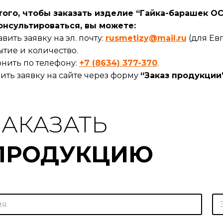
ого, чтобы заказать изделие “Гайка-барашек ОСТ
онсультироваться, вы можете:
вить заявку на эл. почту:
rusmetizy@mail.ru
(для Евг
тие и количество.
нить по телефону:
+7 (8634) 377-370
.
ить заявку на сайте через форму
“Заказ продукции
ЗАКАЗАТЬ
ПРОДУКЦИЮ
Э
л
.
п