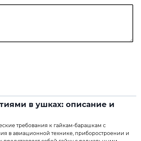
о
ч
т
а
*
стиями в ушках: описание и
ческие требования к гайкам-барашкам с
ия в авиационной технике, приборостроении и