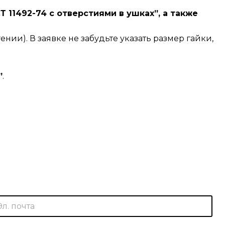
 11492-74 с отверстиями в ушках”, а также
ении). В заявке не забудьте указать размер гайки,
”
.
Э
л
.
п