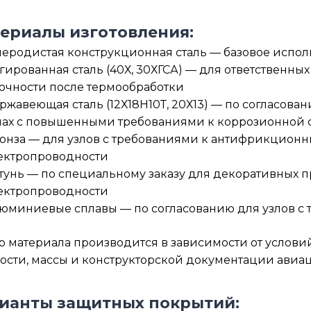
ериалы изготовления:
леродистая конструкционная сталь — базовое испол
гированная сталь (40Х, 30ХГСА) — для ответствен
очности после термообработки
ржавеющая сталь (12Х18Н10Т, 20Х13) — по согласова
лах с повышенными требованиями к коррозионной 
онза — для узлов с требованиями к антифрикционн
ектропроводности
тунь — по специальному заказу для декоративных 
ектропроводности
юминиевые сплавы — по согласованию для узлов с
 материала производится в зависимости от услови
ости, массы и конструкторской документации авиа
ианты защитных покрытий: