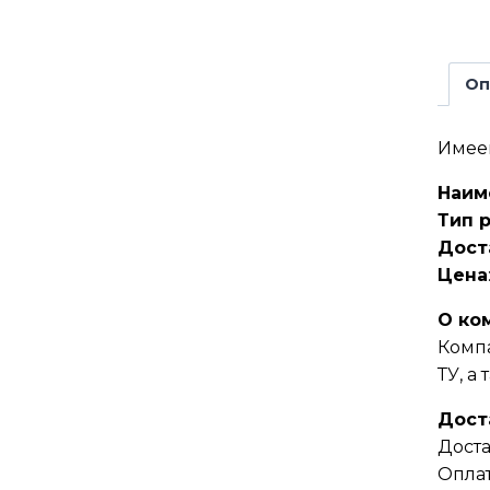
Оп
Имеем
Наим
Тип 
Дост
Цена
О ко
Компа
ТУ, а
Дост
Доста
Оплат