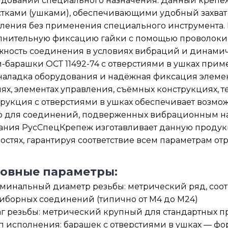
довании специального назначения. Данный крепёж
тками (ушками), обеспечивающими удобный захват
ления без применения специального инструмента. 
нительную фиксацию гайки с помощью проволоки, 
ность соединения в условиях вибраций и динамич
-барашки ОСТ 11492-74 с отверстиями в ушках приме
аладка оборудования и надёжная фиксация элемен
ях, элементах управления, съёмных конструкциях, 
рукция с отверстиями в ушках обеспечивает возмо
о для соединений, подверженных вибрационным на
ания РусСпецКрепеж изготавливает данную продук
стях, гарантируя соответствие всем параметрам отр
овные параметры:
минальный диаметр резьбы: метрический ряд, соо
иборных соединений (типично от М4 до М24)
г резьбы: метрический крупный для стандартных 
п исполнения: барашек с отверстиями в ушках — фо