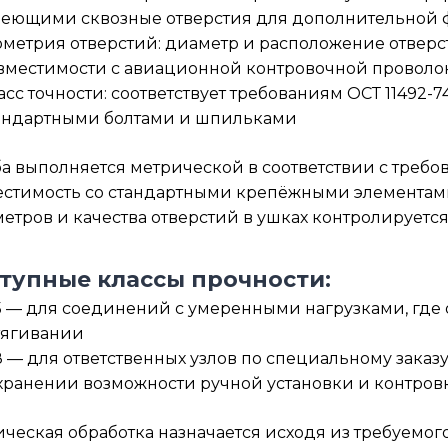
еющими сквозные отверстия для дополнительной
ометрия отверстий: диаметр и расположение отверс
вместимости с авиационной контровочной проволо
асс точности: соответствует требованиям ОСТ 11492-
андартными болтами и шпильками
а выполняется метрической в соответствии с требов
стимость со стандартными крепёжными элементами
етров и качества отверстий в ушках контролируется 
тупные классы прочности:
 5 — для соединений с умеренными нагрузками, где
тягивании
 8 — для ответственных узлов по специальному заказ
хранении возможности ручной установки и контров
ческая обработка назначается исходя из требуемого