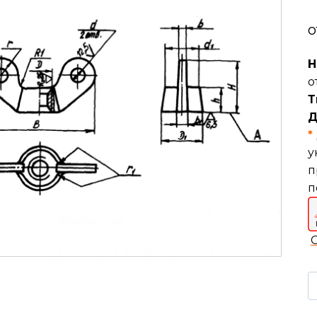
о
Н
о
Т
Д
*
у
п
п