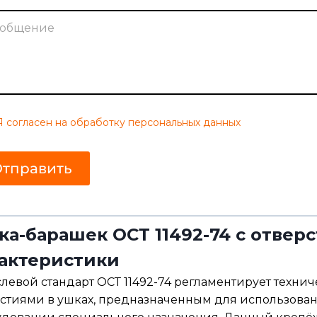
о
ч
т
а
*
Я согласен на обработку персональных данных
тправить
ка-барашек ОСТ 11492-74 с отвер
актеристики
левой стандарт ОСТ 11492-74 регламентирует техни
стиями в ушках, предназначенным для использован