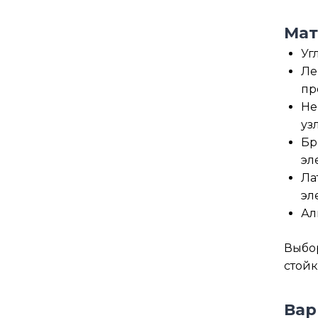
Мат
Уг
Ле
пр
Не
уз
Бр
эл
Ла
эл
Ал
Выбор
стойк
Вар