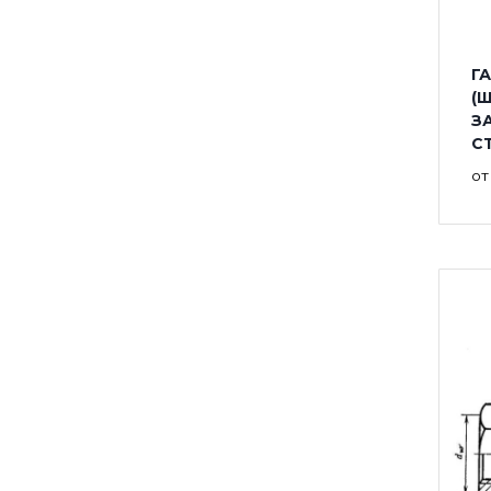
ГА
(
З
С
о