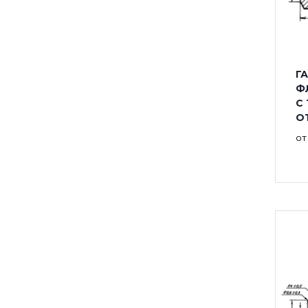
ГА
Ф
С
ОТ
о