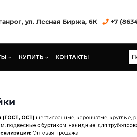
аганрог, ул. Лесная Биржа, 6К
|
+7 (863
ТЫ
КУПИТЬ
КОНТАКТЫ
П
йки
 (ГОСТ, ОСТ)
шестигранные, корончатые, круглые, 
м, подвесные с буртиком, накидные, для трубопрово
реализации:
Оптовая продажа