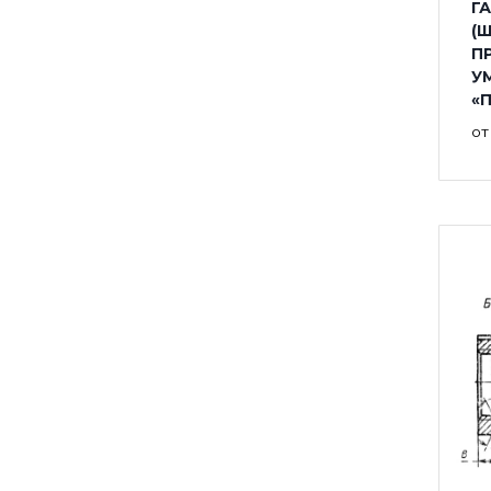
ГА
(
П
У
«
о