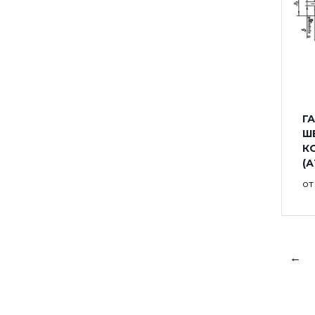
ГА
Ш
К
(А
о
←