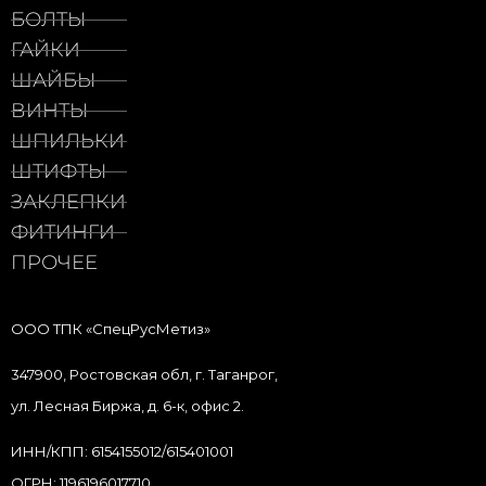
БОЛТЫ
ГАЙКИ
ШАЙБЫ
ВИНТЫ
ШПИЛЬКИ
ШТИФТЫ
ЗАКЛЕПКИ
ФИТИНГИ
ПРОЧЕЕ
ООО ТПК «СпецРусМетиз»
347900, Ростовская обл, г. Таганрог,
ул. Лесная Биржа, д. 6-к, офис 2.
ИНН/КПП: 6154155012/615401001
ОГРН: 1196196017710