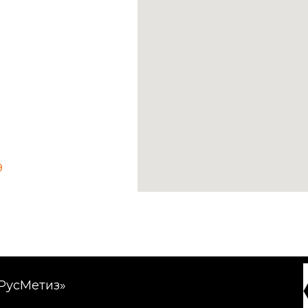
9
РусМетиз»