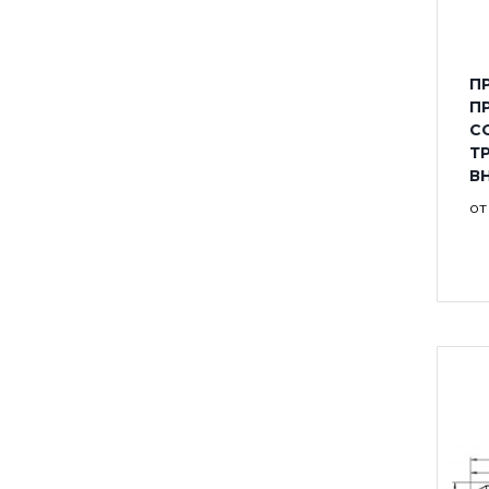
П
П
С
Т
В
о