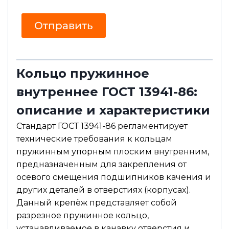
г
л
л
а
а
с
Отправить
с
и
и
е
е
*
С
о
Кольцо пружинное
о
б
внутреннее ГОСТ 13941-86:
щ
е
н
описание и характеристики
и
е
Стандарт ГОСТ 13941-86 регламентирует
технические требования к кольцам
пружинным упорным плоским внутренним,
предназначенным для закрепления от
осевого смещения подшипников качения и
других деталей в отверстиях (корпусах).
Данный крепёж представляет собой
разрезное пружинное кольцо,
устанавливаемое в канавку отверстия и