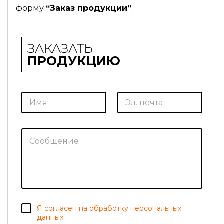
форму
“Заказ продукции”
.
ЗАКАЗАТЬ
ПРОДУКЦИЮ
И
Э
м
л
я
.
*
п
о
С
ч
о
т
о
а
б
*
щ
е
н
и
е
С
С
Я согласен на обработку персональных
о
о
г
данных