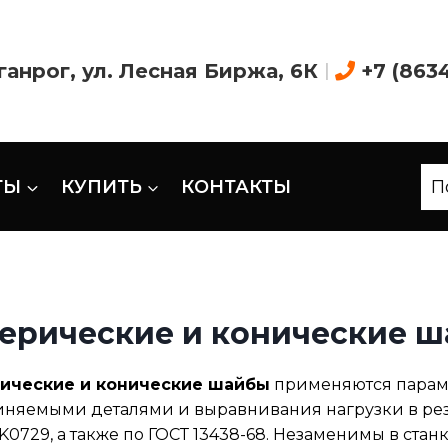
аганрог, ул. Лесная Биржа, 6К
|
+7 (863
ТЫ
КУПИТЬ
КОНТАКТЫ
П
ерические и конические ш
ические и конические шайбы
применяются парам
няемыми деталями и выравнивания нагрузки в резьб
, K0729, а также по ГОСТ 13438-68. Незаменимы в ст