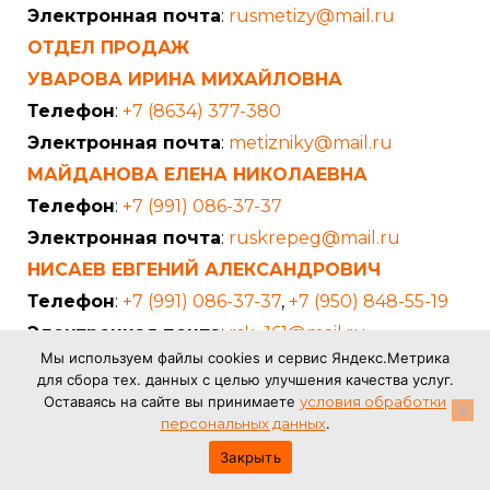
Электронная почта
:
rusmetizy@mail.ru
ОТДЕЛ ПРОДАЖ
УВАРОВА ИРИНА МИХАЙЛОВНА
Телефон
:
+7 (8634) 377-380
Электронная почта
:
metizniky@mail.ru
МАЙДАНОВА ЕЛЕНА НИКОЛАЕВНА
Телефон
:
+7 (991) 086-37-37
Электронная почта
:
ruskrepeg@mail.ru
НИСАЕВ ЕВГЕНИЙ АЛЕКСАНДРОВИЧ
Телефон
:
+7 (991) 086-37-37
,
+7 (950) 848-55-19
Электронная почта
:
rsk_161@mail.ru
Мы используем файлы cookies и сервис Яндекс.Метрика
БУХГАЛТЕРИЯ
для сбора тех. данных с целью улучшения качества услуг.
Телефон
:
+7 (8634) 43-14-82
Оставаясь на сайте вы принимаете
условия обработки
персональных данных
.
Закрыть