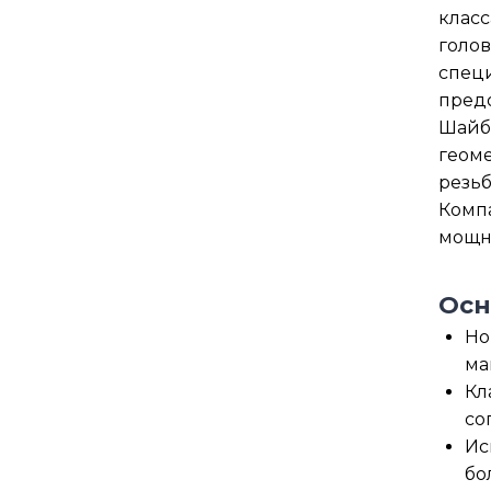
класс
голов
специ
предо
Шайбы
геоме
резьб
Комп
мощно
Осн
Но
ма
Кл
со
Ис
бо