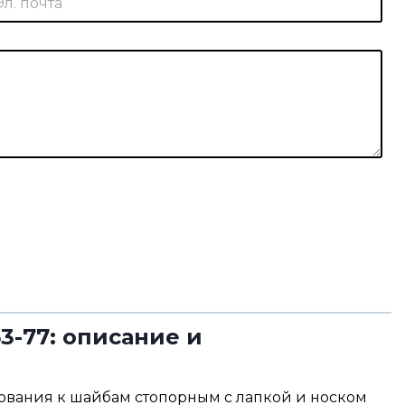
.
С
о
г
л
а
с
и
е
С
о
о
б
щ
е
н
и
е
3-77: описание и
бования к шайбам стопорным с лапкой и носком