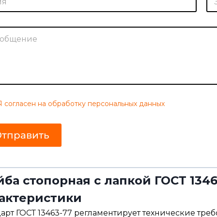
л
.
п
о
ч
т
а
*
Я согласен на обработку персональных данных
тправить
ба стопорная с лапкой ГОСТ 1346
актеристики
арт ГОСТ 13463-77 регламентирует технические тре