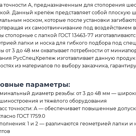
а точности А, предназначенным для стопорения шес
кой. Данный крепёж представляет собой плоскую 
альным носком, которые после установки загибаются
твращая их самоотвинчивание под воздействием в
 стопорные с лапкой ГОСТ 13463-77 изготавливаются
трией лапки и носка для гибкого подбора под спе
ы от 3 до 48 мм охватывает потребности от миниат
ания РусСпецКрепеж изготавливает данную продук
стях из материалов по выбору заказчика, гарантиру
овные параметры:
минальный диаметр резьбы: от 3 до 48 мм — широк
шиностроения и тяжёлого оборудования
асс точности: А — обеспечивает повышенные допус
гласно ГОСТ 1759.0
полнения: 1 и 2 — различаются геометрией лапки и 
лтов