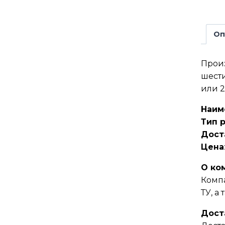
Оп
Произ
шести
или 2
Наим
Тип 
Дост
Цена
О ко
Компа
ТУ, а
Дост