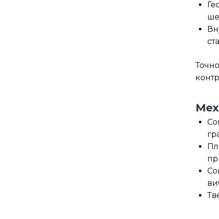
Ге
ше
Вн
ст
Точно
контр
Мех
Со
гр
Пл
пр
Со
ви
Тв