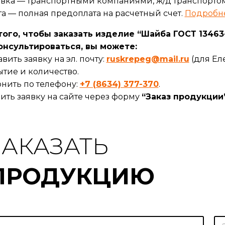
вка — транспортными компаниями, ж/д транспортом
а — полная предоплата на расчетный счет.
Подробн
ого, чтобы заказать изделие “Шайба ГОСТ 13463-
онсультироваться, вы можете:
вить заявку на эл. почту:
ruskrepeg@mail.ru
(для Ел
тие и количество.
нить по телефону:
+7 (8634) 377-370
.
ить заявку на сайте через форму
“Заказ продукции
ЗАКАЗАТЬ
ПРОДУКЦИЮ
Э