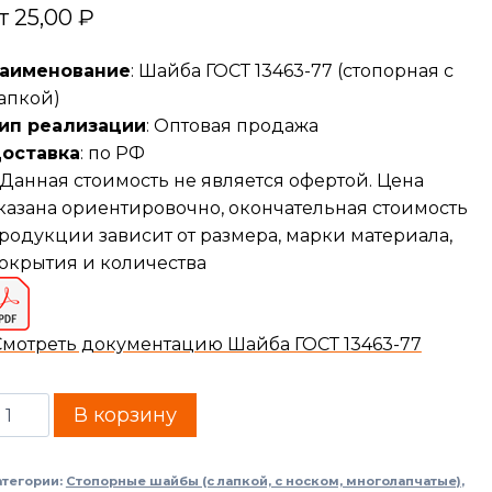
т
25,00
₽
аименование
: Шайба ГОСТ 13463-77 (стопорная с
апкой)
ип реализации
: Оптовая продажа
оставка
: по РФ
Данная стоимость не является офертой. Цена
казана ориентировочно, окончательная стоимость
родукции зависит от размера, марки материала,
окрытия и количества
Смотреть документацию Шайба ГОСТ 13463-77
В корзину
атегории:
Стопорные шайбы (с лапкой, с носком, многолапчатые)
,