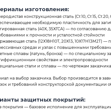
ериалы изготовления:
леродистая конструкционная сталь (Ст.10, Ст.15, Ст.20
еспечивающее необходимую пластичность для загиб
гированная сталь (40Х, 35ХГСА) — по согласованию
ебованиями к прочности и усталостной стойкости
ржавеющая сталь (12Х18Н10Т, 20Х13, 10Х17Н13М2Т) — 
рессивных средах и узлах с повышенными требован
етные сплавы (латунь, бронза) — по специальному за
тифрикционным свойствам и электропроводности
ециальные стали и сплавы — по чертежам заказчик
иал на выбор заказчика. Выбор производится в зав
зок и требований конструкторской документации о
ианты защитных покрытий:
з покрытия — базовое исполнение для эксплуатаци