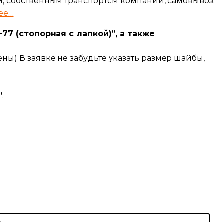
, собственным транспортом компании, самовывоз.
ее…
77 (стопорная с лапкой)”, а также
ены) В заявке не забудьте указать размер шайбы,
”
.
Э
л