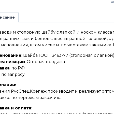
Ш
исание
водим стопорную шайбу с лапкой и носком класса т
гранных гаек и болтов с шестигранной головкой, с 
 исполнения, в том числе и по чертежам заказчика. 
енование
: Шайба ГОСТ 13463-77 (стопорная с лапкой
реализации
: Оптовая продажа
авка
: по РФ
: по запросу
мпании:
ния РусСпецКрепеж производит и реализует оптом 
 также по чертежам заказчика.
авка и оплата: