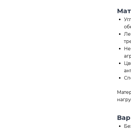
Мат
Уг
об
Ле
тр
Не
аг
Цв
ан
Сп
Матер
нагру
Вар
Бе