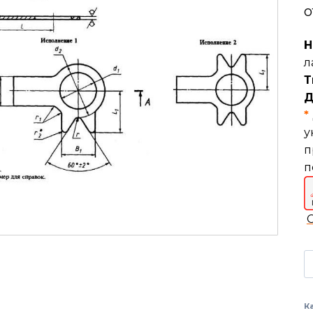
о
Н
л
Т
Д
*
у
п
п
К