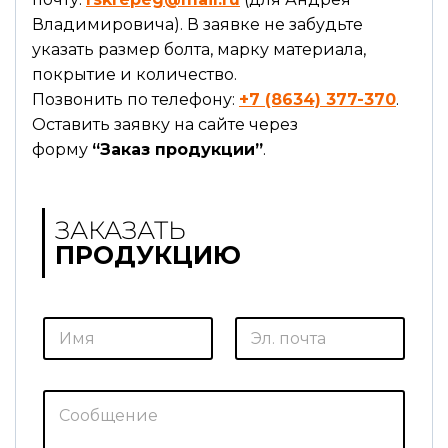
Владимировича). В заявке не забудьте
указать размер болта, марку материала,
покрытие и количество.
Позвонить по телефону:
+7 (8634) 377-370
.
Оставить заявку на сайте через
форму
“Заказ продукции”
.
ЗАКАЗАТЬ
ПРОДУКЦИЮ
И
Э
м
л
я
.
*
п
о
С
ч
о
т
о
а