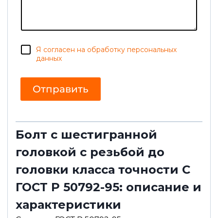
б
*
щ
е
н
и
е
И
С
Я согласен на обработку персональных
м
о
я
данных
г
Э
л
л
а
.
Отправить
с
*
и
е
Болт с шестигранной
головкой с резьбой до
головки класса точности С
ГОСТ Р 50792-95: описание и
характеристики