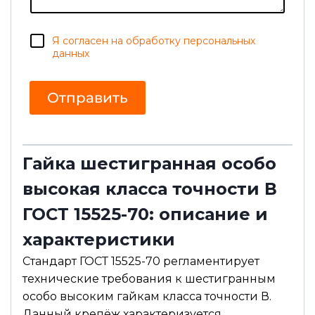
н
и
е
С
Я согласен на обработку персональных
о
данных
г
л
а
Отправить
с
и
е
Гайка шестигранная особо
высокая класса точности В
ГОСТ 15525-70: описание и
характеристики
Стандарт ГОСТ 15525-70 регламентирует
технические требования к шестигранным
особо высоким гайкам класса точности В.
Данный крепёж характеризуется