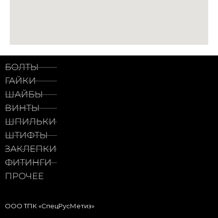
БОЛТЫ
ГАЙКИ
ШАЙБЫ
ВИНТЫ
ШПИЛЬКИ
ШТИФТЫ
ЗАКЛЕПКИ
ФИТИНГИ
ПРОЧЕЕ
ООО ТПК «СпецРусМетиз»