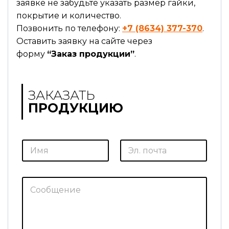
заявке не забудьте указать размер гайки,
покрытие и количество.
Позвонить по телефону:
+7 (8634) 377-370
.
Оставить заявку на сайте через
форму
“Заказ продукции”
.
ЗАКАЗАТЬ
ПРОДУКЦИЮ
*
И
Э
Э
м
л
л
я
.
.
*
п
п
о
о
С
ч
ч
о
т
т
о
а
а
б
*
щ
е