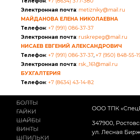
Телефон
:
+7 (8634) 377-380
Электронная почта
:
metizniky@mail.ru
МАЙДАНОВА ЕЛЕНА НИКОЛАЕВНА
Телефон
:
+7 (991) 086-37-37
Электронная почта
:
ruskrepeg@mail.ru
НИСАЕВ ЕВГЕНИЙ АЛЕКСАНДРОВИЧ
Телефон
:
+7 (991) 086-37-37
,
+7 (950) 848-55-1
Электронная почта
:
rsk_161@mail.ru
БУХГАЛТЕРИЯ
Телефон
:
+7 (8634) 43-14-82
БОЛТЫ
ООО ТПК «Спец
ГАЙКИ
ШАЙБЫ
347900, Ростовск
ВИНТЫ
ул. Лесная Биржа
ШПИЛЬКИ