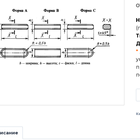
о
Н
(
Т
Д
*
у
п
п
К
исание