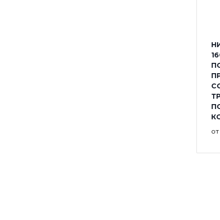
Н
16
П
П
С
Т
П
К
о