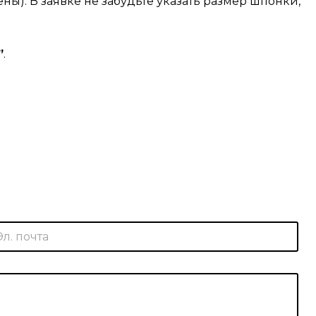
ены)
. В заявке не забудьте указать размер шпонки,
”
.