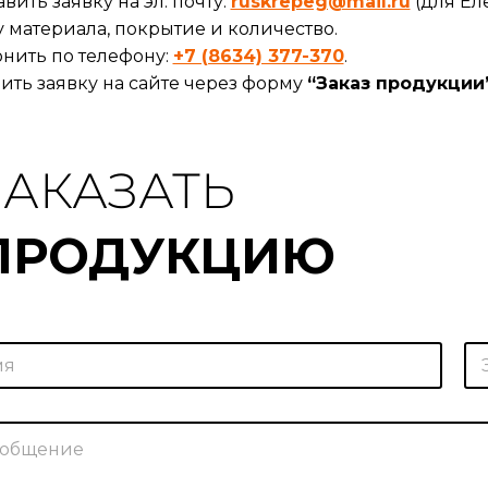
вить заявку на эл. почту:
ruskrepeg@mail.ru
(для Ел
 материала, покрытие и количество.
нить по телефону:
+7 (8634) 377-370
.
ить заявку на сайте через форму
“Заказ продукции
ЗАКАЗАТЬ
ПРОДУКЦИЮ
п
Э
о
л
ч
.
т
п
а
о
С
ч
о
т
г
а
л