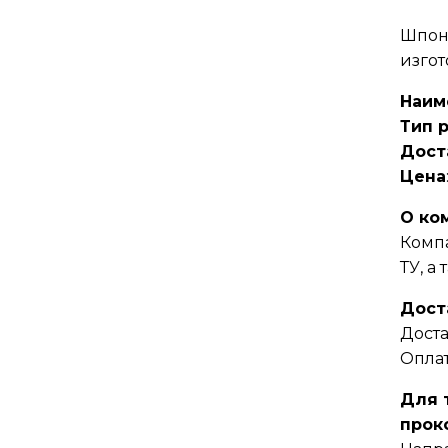
Шпонк
изгот
Наим
Тип 
Дост
Цена
О ко
Компа
ТУ, а
Дост
Доста
Оплат
Для т
прок