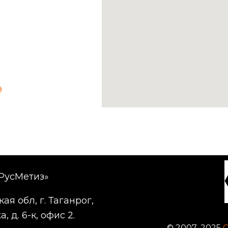
9
РусМетиз»
ая обл, г. Таганрог,
, д. 6-к, офис 2.
© 2007–2025