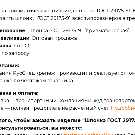
а призматические низкие, согласно ГОСТ 29175-91.
овить шпонки ГОСТ 29175-91 всех типоразмеров в трёх
енование
: Шпонка ГОСТ 29175-91 (призматическая)
реализации
: Оптовая продажа
авка
: по РФ
: по запросу
мпании:
ния РусСпецКрепеж производит и реализует оптом 
 также по чертежам заказчика.
авка и оплата:
вка — транспортными компаниями, ж/д транспортом
а — полная предоплата на расчетный счет.
Подробн
ого, чтобы заказать изделие “Шпонка ГОСТ 29175
онсультироваться, вы можете: