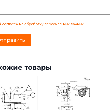
*
а
с
и
е
Э
л
Я согласен на обработку персональных данных
.
тправить
хожие товары