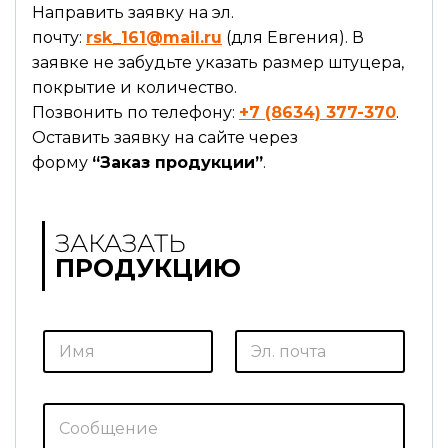
Направить заявку на эл.
почту:
rsk_161@mail.ru
(для Евгения). В
заявке не забудьте указать размер штуцера,
покрытие и количество.
Позвонить по телефону:
+7 (8634) 377-370
.
Оставить заявку на сайте через
форму
“Заказ продукции”
.
ЗАКАЗАТЬ
ПРОДУКЦИЮ
И
Э
м
л
я
.
*
п
о
С
ч
о
т
о