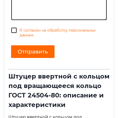
а
б
*
щ
е
н
и
е
п
С
Я согласен на обработку персональных
о
о
ч
данных
г
т
л
а
а
Э
Отправить
с
л
и
.
е
п
о
ч
Штуцер ввертной с кольцом
т
а
под вращающееся кольцо
ГОСТ 24504-80: описание и
характеристики
Штуцер ввертной с кольцом под