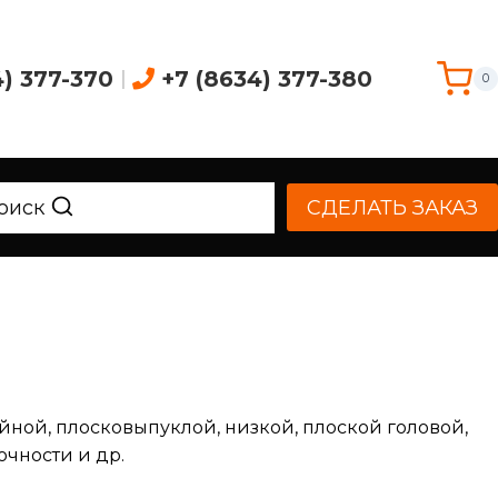
4) 377-370
|
+7 (8634) 377-380
0
оиск
СДЕЛАТЬ ЗАКАЗ
айной, плосковыпуклой, низкой, плоской головой,
очности и др.