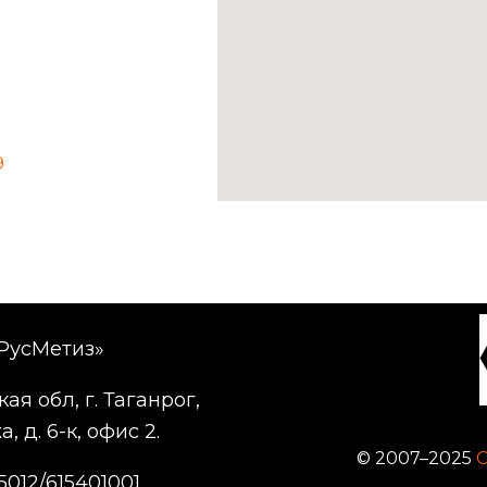
9
РусМетиз»
ая обл, г. Таганрог,
, д. 6-к, офис 2.
© 2007–2025
5012/615401001