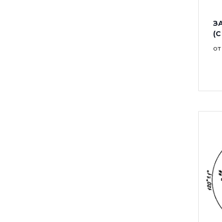
ЗА
(
о