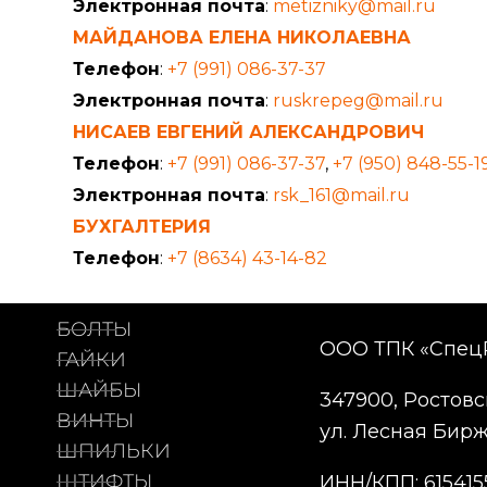
Электронная почта
:
metizniky@mail.ru
МАЙДАНОВА ЕЛЕНА НИКОЛАЕВНА
Телефон
:
+7 (991) 086-37-37
Электронная почта
:
ruskrepeg@mail.ru
НИСАЕВ ЕВГЕНИЙ АЛЕКСАНДРОВИЧ
Телефон
:
+7 (991) 086-37-37
,
+7 (950) 848-55-1
Электронная почта
:
rsk_161@mail.ru
БУХГАЛТЕРИЯ
Телефон
:
+7 (8634) 43-14-82
БОЛТЫ
ООО ТПК «Спец
ГАЙКИ
ШАЙБЫ
347900, Ростовск
ВИНТЫ
ул. Лесная Биржа
ШПИЛЬКИ
ШТИФТЫ
ИНН/КПП: 615415