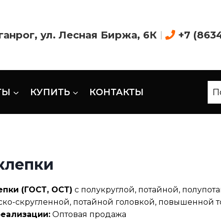
аганрог, ул. Лесная Биржа, 6К
|
+7 (863
ТЫ
КУПИТЬ
КОНТАКТЫ
П
клепки
епки (ГОСТ, ОСТ)
с полукруглой, потайной, полупот
ско-скругленной, потайной головкой, повышенной т
реализации:
Оптовая продажа