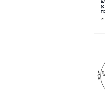
ЗА
(
Г
о