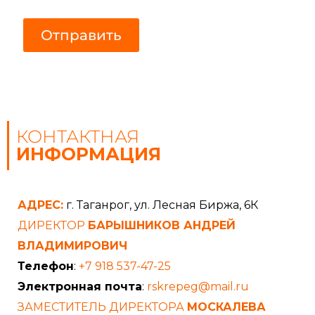
о
г
г
л
л
а
Отправить
а
с
с
и
и
е
е
С
о
г
л
а
КОНТАКТНАЯ
с
и
ИНФОРМАЦИЯ
е
С
о
г
АДРЕС:
г. Таганрог, ул. Лесная Биржа, 6К
л
а
ДИРЕКТОР
БАРЫШНИКОВ АНДРЕЙ
с
и
ВЛАДИМИРОВИЧ
е
Телефон
:
+7 918 537-47-25
Электронная почта
:
rskrepeg@mail.ru
ЗАМЕСТИТЕЛЬ ДИРЕКТОРА
МОСКАЛЕВА