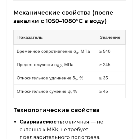
Механические свойства (после
закалки с 1050–1080°C в воду)
Показатель
Значение
Временное сопротивление σ
, МПа
≥ 540
в
Предел текучести σ
, МПа
≥ 245
0,2
Относительное удлинение δ
, %
≥ 35
5
Относительное сужение ψ, %
≥ 45
Технологические свойства
Свариваемость:
отличная — не
склонна к МКК, не требует
предварительного подогрева.