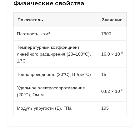
Физические свойства
Показатель
Значение
Плотность, кг/м³
7900
Температурный коэффициент
-6
линейного расширения (20–100°C),
16,0 × 10
1/°C
Теплопроводность (20°C), Вт/(м·°C)
15
Удельное электросопротивление
-6
0,82 × 10
(20°C), Ом·м
Модуль упругости (E), ГПа
195