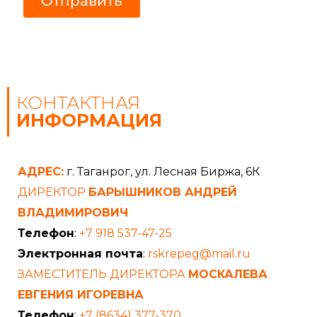
Отправить
а
с
и
е
КОНТАКТНАЯ
ИНФОРМАЦИЯ
АДРЕС:
г. Таганрог, ул. Лесная Биржа, 6К
ДИРЕКТОР
БАРЫШНИКОВ АНДРЕЙ
ВЛАДИМИРОВИЧ
Телефон
:
+7 918 537-47-25
Электронная почта
:
rskrepeg@mail.ru
ЗАМЕСТИТЕЛЬ ДИРЕКТОРА
МОСКАЛЕВА
ЕВГЕНИЯ ИГОРЕВНА
Телефон
:
+7 (8634) 377-370