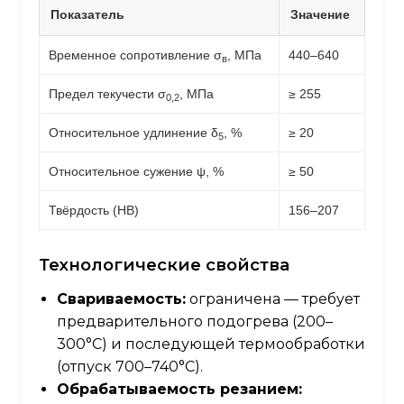
Показатель
Значение
Временное сопротивление σ
, МПа
440–640
в
Предел текучести σ
, МПа
≥ 255
0,2
Относительное удлинение δ
, %
≥ 20
5
Относительное сужение ψ, %
≥ 50
Твёрдость (HB)
156–207
Технологические свойства
Свариваемость:
ограничена — требует
предварительного подогрева (200–
300°C) и последующей термообработки
(отпуск 700–740°C).
Обрабатываемость резанием: