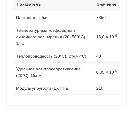
Показатель
Значение
Плотность, кг/м³
7850
Температурный коэффициент
-6
линейного расширения (20–500°C),
13,0 × 10
1/°C
Теплопроводность (20°C), Вт/(м·°C)
40
Удельное электросопротивление
-6
0,35 × 10
(20°C), Ом·м
Модуль упругости (E), ГПа
210