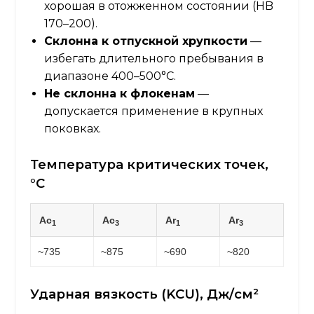
хорошая в отожженном состоянии (HB
170–200).
Склонна к отпускной хрупкости
—
избегать длительного пребывания в
диапазоне 400–500°C.
Не склонна к флокенам
—
допускается применение в крупных
поковках.
Температура критических точек,
°C
Ac
Ac
Ar
Ar
1
3
1
3
~735
~875
~690
~820
Ударная вязкость (KCU), Дж/см²