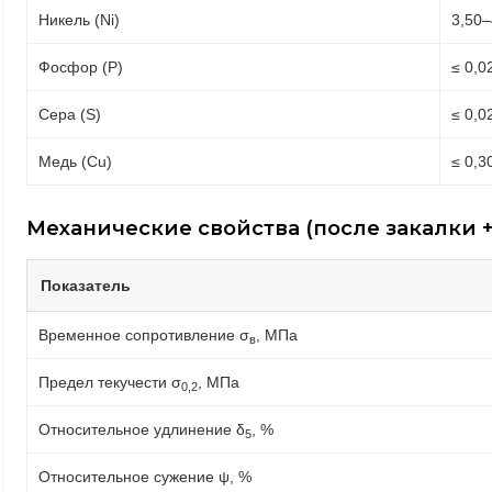
Никель (Ni)
3,50–
Фосфор (P)
≤ 0,0
Сера (S)
≤ 0,0
Медь (Cu)
≤ 0,3
Механические свойства (после закалки +
Показатель
Временное сопротивление σ
, МПа
в
Предел текучести σ
, МПа
0,2
Относительное удлинение δ
, %
5
Относительное сужение ψ, %