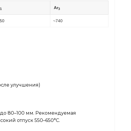
Ar
1
3
50
~740
осле улучшения)
 до 80–100 мм. Рекомендуемая
ысокий отпуск 550–650°C.