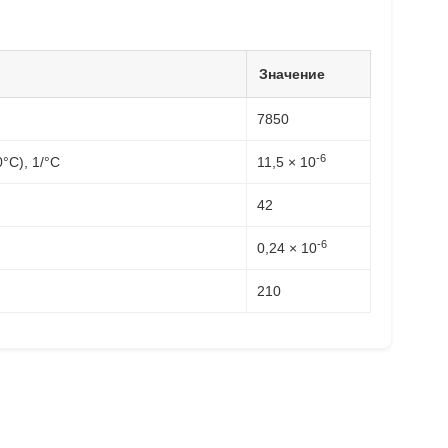
Значение
7850
-6
C), 1/°C
11,5 × 10
42
-6
0,24 × 10
210