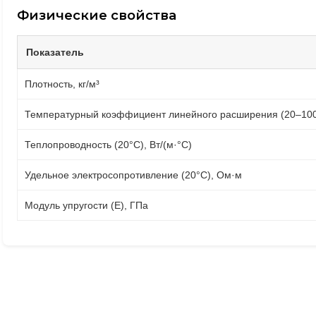
Физические свойства
Показатель
Плотность, кг/м³
Температурный коэффициент линейного расширения (20–100°
Теплопроводность (20°C), Вт/(м·°C)
Удельное электросопротивление (20°C), Ом·м
Модуль упругости (E), ГПа