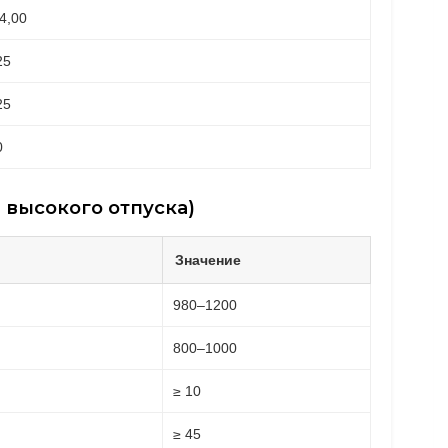
4,00
25
25
0
 высокого отпуска)
Значение
980–1200
800–1000
≥ 10
≥ 45