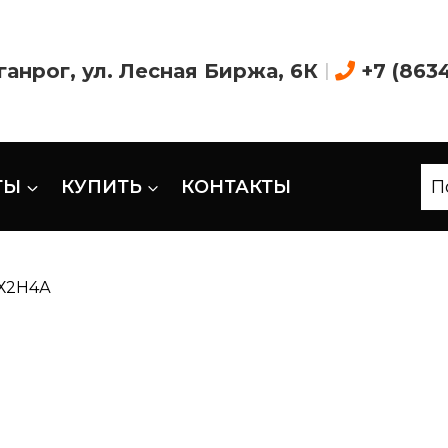
аганрог, ул. Лесная Биржа, 6К
|
+7 (863
ТЫ
КУПИТЬ
КОНТАКТЫ
П
Х2Н4А