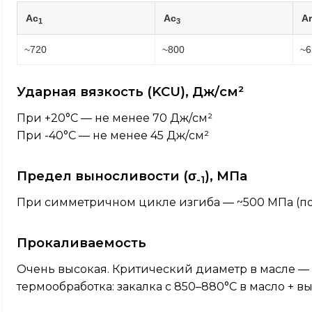
Ac
Ac
Ar
1
3
~720
~800
~6
Ударная вязкость (KCU), Дж/см²
При +20°C — не менее 70 Дж/см²
При -40°C — не менее 45 Дж/см²
Предел выносливости (σ
), МПа
-1
При симметричном цикле изгиба — ~500 МПа (п
Прокаливаемость
Очень высокая. Критический диаметр в масле —
термообработка: закалка с 850–880°C в масло + в