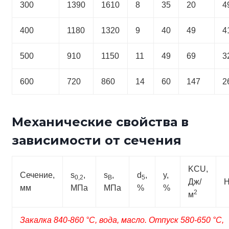
300
1390
1610
8
35
20
4
400
1180
1320
9
40
49
4
500
910
1150
11
49
69
3
600
720
860
14
60
147
2
Механические свойства в
зависимости от сечения
KCU,
Сечение,
s
,
s
,
d
,
y,
0,2
B
5
Дж/
мм
МПа
МПа
%
%
2
м
Закалка 840-860 °С, вода, масло. Отпуск 580-650 °С,