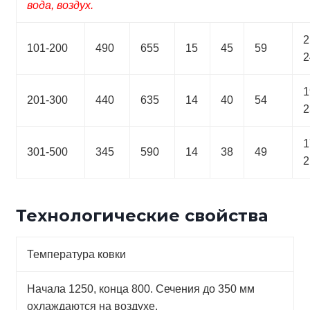
вода, воздух.
2
101-200
490
655
15
45
59
2
1
201-300
440
635
14
40
54
2
1
301-500
345
590
14
38
49
2
Технологические свойства
Температура ковки
Начала 1250, конца 800. Сечения до 350 мм
охлаждаются на воздухе.