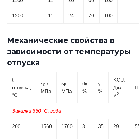
1100
11
26
68
100
1200
11
24
70
100
Механические свойства в
зависимости от температуры
отпуска
t
KCU,
s
,
s
,
d
,
y,
0,2
B
5
отпуска,
Дж/
H
МПа
МПа
%
%
2
°С
м
Закалка 850 °С, вода
200
1560
1760
8
35
29
5