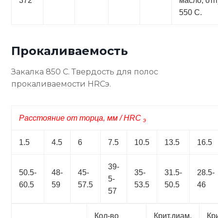
372
масло, отп
550 С.
Прокаливаемость
Закалка 850 С. Твердость для полос
прокаливаемости HRCэ.
Расстояние от торца, мм / HRC
э
1.5
4.5
6
7.5
10.5
13.5
16.5
39-
50.5-
48-
45-
35-
31.5-
28.5-
5-
60.5
59
57.5
53.5
50.5
46
57
Кол-во
Крит.диам.
Кр