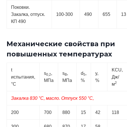
Поковки.
Закалка, отпуск.
100-300
490
655
13
КП 490
Механические свойства при
повышенных температурах
t
KCU,
s
,
s
,
d
,
y,
0,2
B
5
испытания,
Дж/
МПа
МПа
%
%
2
°C
м
Закалка 830 °С, масло. Отпуск 550 °С,
200
700
880
15
42
118
300
680
870
17
58