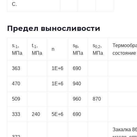
С.
Предел выносливости
s
,
t
,
s
,
s
,
Термообра
-1
-1
B
0,2
n
МПа
МПа
МПа
МПа
состояние
363
1Е+6
690
470
1Е+6
940
509
960
870
333
240
5Е+6
690
Закалка 86