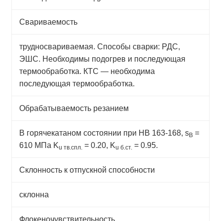
Свариваемость
трудносвариваемая. Способы сварки: РДС,
ЭШС. Необходимы подогрев и последующая
термообработка. КТС — необходима
последующая термообработка.
Обрабатываемость резанием
В горячекатаном состоянии при НВ 163-168, s
=
B
610 МПа K
= 0.20, K
= 0.95.
u тв.спл.
u б.ст.
Склонность к отпускной способности
склонна
Флокеночувствительность