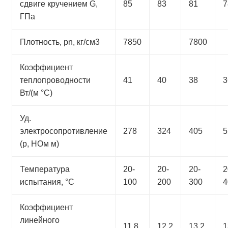
сдвиге кручением G,
85
83
81
7
ГПа
Плотность, pn, кг/см3
7850
7800
Коэффициент
теплопроводности
41
40
38
3
Вт/(м °С)
Уд.
электросопротивление
278
324
405
5
(p, НОм м)
Температура
20-
20-
20-
2
испытания, °С
100
200
300
4
Коэффициент
линейного
11.8
12.2
13.2
1