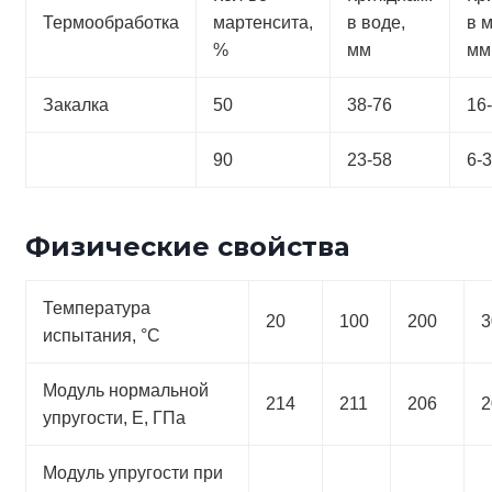
Термообработка
мартенсита,
в воде,
в 
%
мм
мм
Закалка
50
38-76
16
90
23-58
6-
Физические свойства
Температура
20
100
200
3
испытания, °С
Модуль нормальной
214
211
206
2
упругости, Е, ГПа
Модуль упругости при