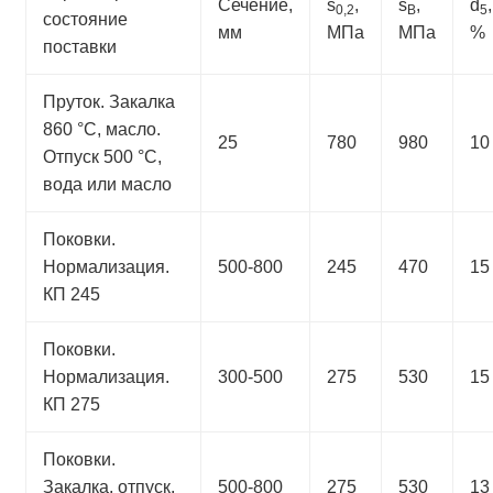
Сечение,
s
,
s
,
d
,
0,2
B
5
состояние
мм
МПа
МПа
%
поставки
Пруток. Закалка
860 °С, масло.
25
780
980
10
Отпуск 500 °С,
вода или масло
Поковки.
Нормализация.
500-800
245
470
15
КП 245
Поковки.
Нормализация.
300-500
275
530
15
КП 275
Поковки.
Закалка, отпуск.
500-800
275
530
13