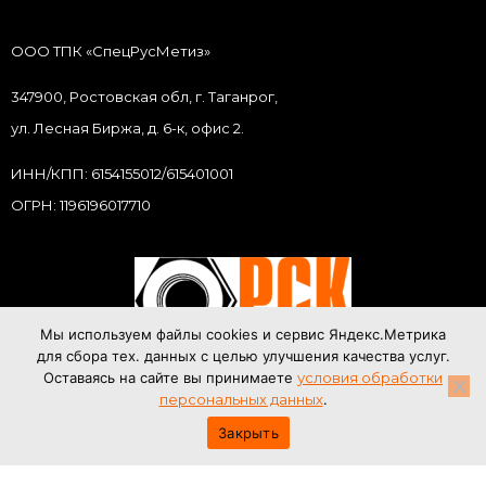
ООО ТПК «СпецРусМетиз»
347900, Ростовская обл, г. Таганрог,
ул. Лесная Биржа, д. 6-к, офис 2.
ИНН/КПП: 6154155012/615401001
ОГРН: 1196196017710
Мы используем файлы cookies и сервис Яндекс.Метрика
для сбора тех. данных с целью улучшения качества услуг.
Оставаясь на сайте вы принимаете
условия обработки
персональных данных
.
© 2007–2025
Спецрусметиз
. Все права защищены.
Закрыть
Соглашение об обработке данных