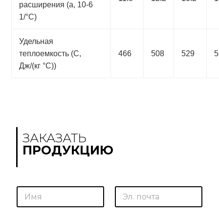
расширения (a, 10-6
1/°С)
Удельная
теплоемкость (С,
466
508
529
5
Дж/(кг °С))
ЗАКАЗАТЬ
ПРОДУКЦИЮ
С
И
Э
о
м
л
о
я
.
б
*
п
щ