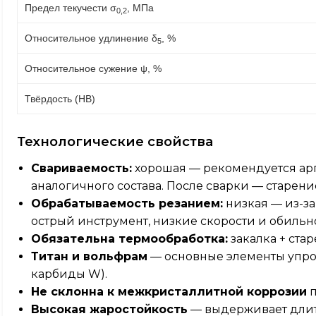
Предел текучести σ
, МПа
0,2
Относительное удлинение δ
, %
5
Относительное сужение ψ, %
Твёрдость (HB)
Технологические свойства
Свариваемость:
хорошая — рекомендуется арг
аналогичного состава. После сварки — старени
Обрабатываемость резанием:
низкая — из-за
острый инструмент, низкие скорости и обильн
Обязательна термообработка:
закалка + стар
Титан и вольфрам
— основные элементы упро
карбиды W).
Не склонна к межкристаллитной коррозии
п
Высокая жаростойкость
— выдерживает длит