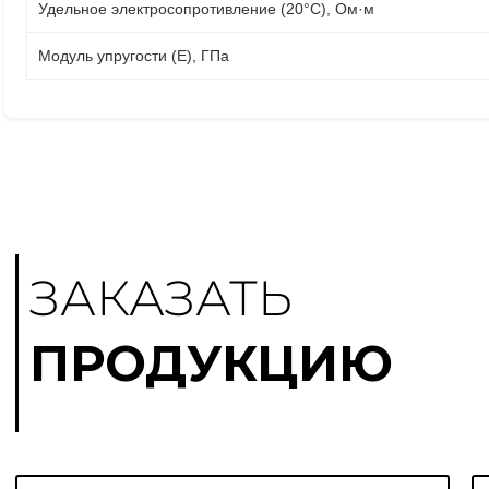
Удельное электросопротивление (20°C), Ом·м
Модуль упругости (E), ГПа
ЗАКАЗАТЬ
ПРОДУКЦИЮ
С
И
Э
о