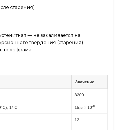
сле старения)
устенитная — не закаливается на
персионного твердения (старения)
ов вольфрама.
Значение
8200
-6
C), 1/°C
15,5 × 10
12