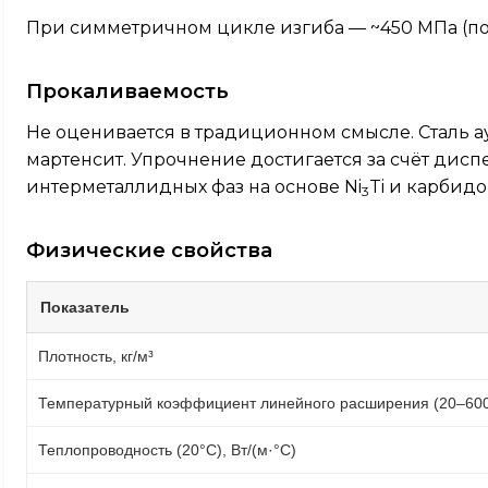
При симметричном цикле изгиба — ~450 МПа (по
Прокаливаемость
Не оценивается в традиционном смысле. Сталь а
мартенсит. Упрочнение достигается за счёт дис
интерметаллидных фаз на основе Ni
Ti и карбид
3
Физические свойства
Показатель
Плотность, кг/м³
Температурный коэффициент линейного расширения (20–600°
Теплопроводность (20°C), Вт/(м·°C)