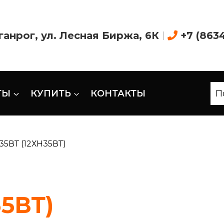
аганрог, ул. Лесная Биржа, 6К
|
+7 (863
ТЫ
КУПИТЬ
КОНТАКТЫ
П
5ВТ (12ХН35ВТ)
5ВТ)