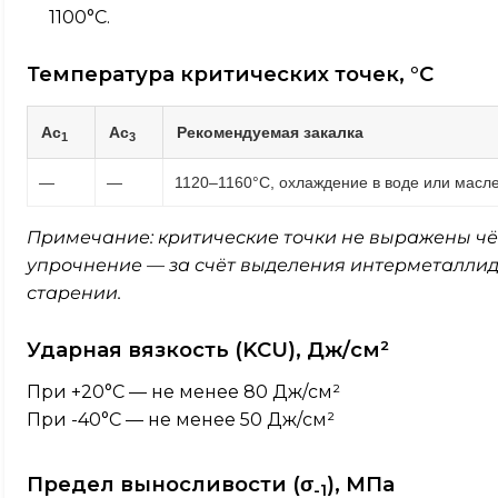
1100°C.
Температура критических точек, °C
Ac
Ac
Рекомендуемая закалка
1
3
—
—
1120–1160°C, охлаждение в воде или масл
Примечание: критические точки не выражены чёт
упрочнение — за счёт выделения интерметаллид
старении.
Ударная вязкость (KCU), Дж/см²
При +20°C — не менее 80 Дж/см²
При -40°C — не менее 50 Дж/см²
Предел выносливости (σ
), МПа
-1