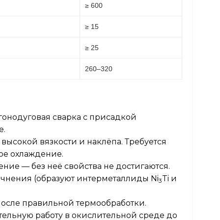
≥ 600
≥ 15
≥ 25
260–320
онодуговая сварка с присадкой
е.
 высокой вязкости и наклёпа. Требуется
ое охлаждение.
ение — без неё свойства не достигаются.
чнения (образуют интерметаллиды Ni
Ti и
3
осле правильной термообработки.
ельную работу в окислительной среде до