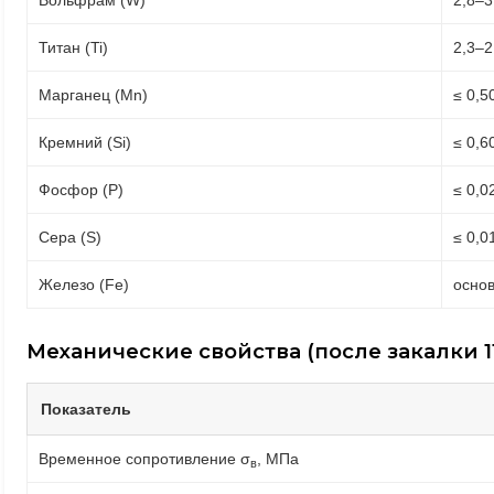
Вольфрам (W)
2,8–3
Титан (Ti)
2,3–2
Марганец (Mn)
≤ 0,5
Кремний (Si)
≤ 0,6
Фосфор (P)
≤ 0,0
Сера (S)
≤ 0,0
Железо (Fe)
осно
Механические свойства (после закалки 115
Показатель
Временное сопротивление σ
, МПа
в