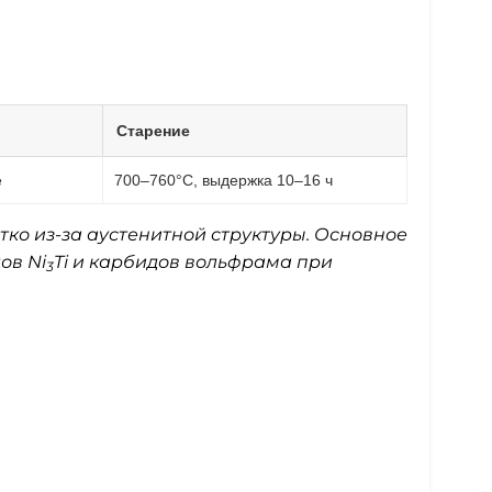
Старение
е
700–760°C, выдержка 10–16 ч
ко из-за аустенитной структуры. Основное
ов Ni
Ti и карбидов вольфрама при
3