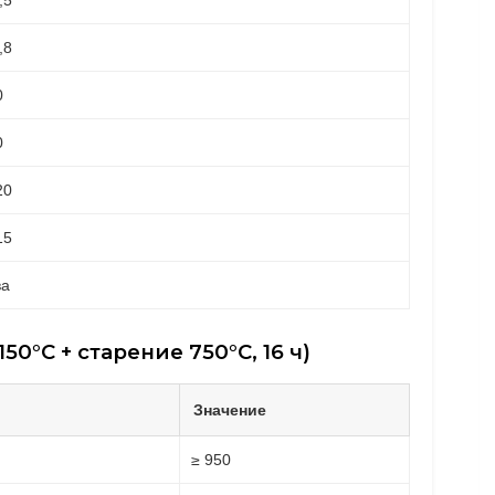
,5
,8
0
0
20
15
ва
0°C + старение 750°C, 16 ч)
Значение
≥ 950