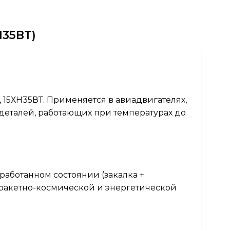
Н35ВТ)
, 15ХН35ВТ. Применяется в авиадвигателях,
еталей, работающих при температурах до
бработанном состоянии (закалка +
, ракетно-космической и энергетической