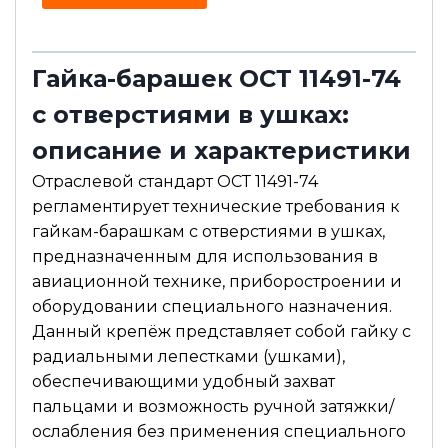
и
и
е
е
Э
л
Гайка-барашек ОСТ 11491-74
.
И
с отверстиями в ушках:
м
я
описание и характеристики
Отраслевой стандарт ОСТ 11491-74
регламентирует технические требования к
гайкам-барашкам с отверстиями в ушках,
предназначенным для использования в
авиационной технике, приборостроении и
оборудовании специального назначения.
Данный крепёж представляет собой гайку с
радиальными лепестками (ушками),
обеспечивающими удобный захват
пальцами и возможность ручной затяжки/
ослабления без применения специального