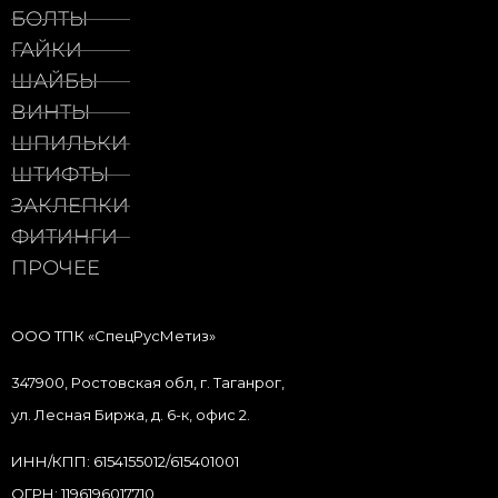
БОЛТЫ
ГАЙКИ
ШАЙБЫ
ВИНТЫ
ШПИЛЬКИ
ШТИФТЫ
ЗАКЛЕПКИ
ФИТИНГИ
ПРОЧЕЕ
ООО ТПК «СпецРусМетиз»
347900, Ростовская обл, г. Таганрог,
ул. Лесная Биржа, д. 6-к, офис 2.
ИНН/КПП: 6154155012/615401001
ОГРН: 1196196017710