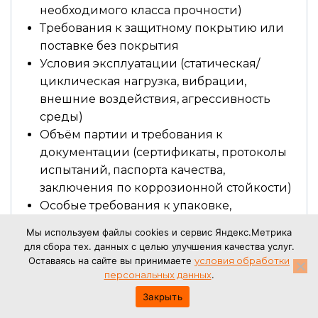
необходимого класса прочности)
Требования к защитному покрытию или
поставке без покрытия
Условия эксплуатации (статическая/
циклическая нагрузка, вибрации,
внешние воздействия, агрессивность
среды)
Объём партии и требования к
документации (сертификаты, протоколы
испытаний, паспорта качества,
заключения по коррозионной стойкости)
Особые требования к упаковке,
маркировке (включая клеймение марки
Мы используем файлы cookies и сервис Яндекс.Метрика
стали и партии) и консервации
для сбора тех. данных с целью улучшения качества услуг.
Оставаясь на сайте вы принимаете
условия обработки
Наши специалисты проанализируют ваше
персональных данных
.
техническое задание, при необходимости
Закрыть
предложат оптимизацию параметров