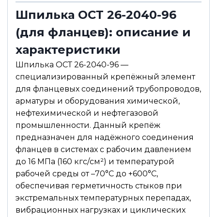
о
Шпилька ОСТ 26-2040-96
б
щ
(для фланцев): описание и
е
н
и
характеристики
е
Шпилька ОСТ 26-2040-96 —
специализированный крепёжный элемент
для фланцевых соединений трубопроводов,
арматуры и оборудования химической,
нефтехимической и нефтегазовой
промышленности. Данный крепёж
предназначен для надёжного соединения
фланцев в системах с рабочим давлением
до 16 МПа (160 кгс/см²) и температурой
рабочей среды от –70°С до +600°С,
обеспечивая герметичность стыков при
экстремальных температурных перепадах,
вибрационных нагрузках и циклических