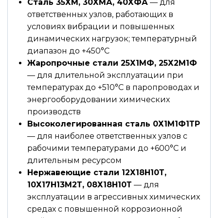
Сталь 35ХМ, 30ХМА, 40ХФА
— для
ответственных узлов, работающих в
условиях вибрации и повышенных
динамических нагрузок; температурный
диапазон до +450°С
Жаропрочные стали 25Х1МФ, 25Х2М1Ф
— для длительной эксплуатации при
температурах до +510°С в паропроводах и
энергооборудовании химических
производств
Высоколегированная сталь 0Х1М1Ф1ТР
— для наиболее ответственных узлов с
рабочими температурами до +600°С и
длительным ресурсом
Нержавеющие стали 12Х18Н10Т,
10Х17Н13М2Т, 08Х18Н10Т
— для
эксплуатации в агрессивных химических
средах с повышенной коррозионной