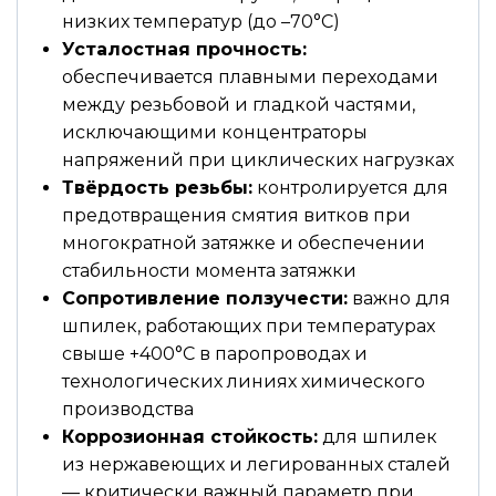
низких температур (до –70°С)
Усталостная прочность:
обеспечивается плавными переходами
между резьбовой и гладкой частями,
исключающими концентраторы
напряжений при циклических нагрузках
Твёрдость резьбы:
контролируется для
предотвращения смятия витков при
многократной затяжке и обеспечении
стабильности момента затяжки
Сопротивление ползучести:
важно для
шпилек, работающих при температурах
свыше +400°С в паропроводах и
технологических линиях химического
производства
Коррозионная стойкость:
для шпилек
из нержавеющих и легированных сталей
— критически важный параметр при