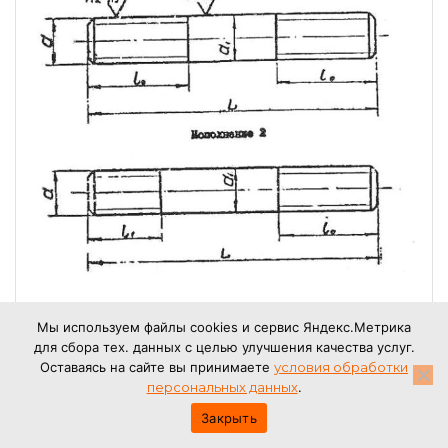
Мы используем файлы cookies и сервис Яндекс.Метрика
ШПИЛЬКА ОСТ 26-2040-96 (ДЛЯ ФЛАНЦЕВ)
для сбора тех. данных с целью улучшения качества услуг.
Оставаясь на сайте вы принимаете
условия обработки
от
35,00
₽
персональных данных
.
Закрыть