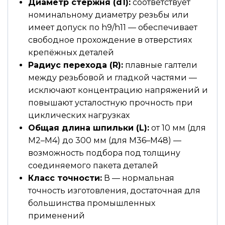
Диаметр стержня (d1):
соответствует
номинальному диаметру резьбы или
имеет допуск по h9/h11 — обеспечивает
свободное прохождение в отверстиях
крепёжных деталей
Радиус перехода (R):
плавные галтели
между резьбовой и гладкой частями —
исключают концентрацию напряжений и
повышают усталостную прочность при
циклических нагрузках
Общая длина шпильки (L):
от 10 мм (для
М2–М4) до 300 мм (для М36–М48) —
возможность подбора под толщину
соединяемого пакета деталей
Класс точности:
В — нормальная
точность изготовления, достаточная для
большинства промышленных
применений