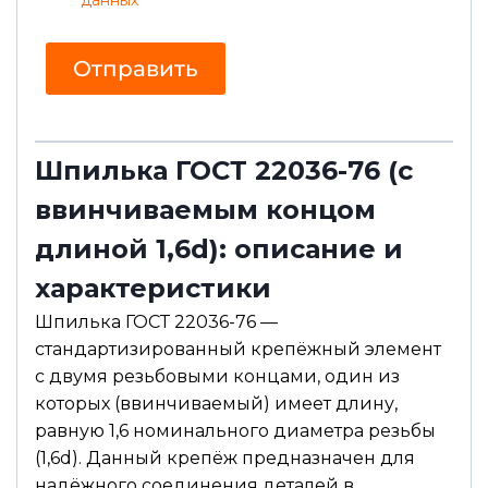
г
т
л
а
а
Отправить
с
и
е
Шпилька ГОСТ 22036-76 (с
ввинчиваемым концом
длиной 1,6d): описание и
характеристики
Шпилька ГОСТ 22036-76 —
стандартизированный крепёжный элемент
с двумя резьбовыми концами, один из
которых (ввинчиваемый) имеет длину,
равную 1,6 номинального диаметра резьбы
(1,6d). Данный крепёж предназначен для
надёжного соединения деталей в