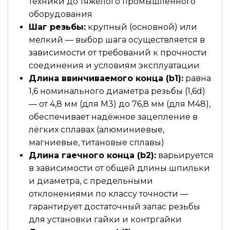
техники до тяжёлого промышленного
оборудования
Шаг резьбы:
крупный (основной) или
мелкий — выбор шага осуществляется в
зависимости от требований к прочности
соединения и условиям эксплуатации
Длина ввинчиваемого конца (b1):
равна
1,6 номинального диаметра резьбы (1,6d)
— от 4,8 мм (для М3) до 76,8 мм (для М48),
обеспечивает надёжное зацепление в
лёгких сплавах (алюминиевые,
магниевые, титановые сплавы)
Длина гаечного конца (b2):
варьируется
в зависимости от общей длины шпильки
и диаметра, с предельными
отклонениями по классу точности —
гарантирует достаточный запас резьбы
для установки гайки и контргайки